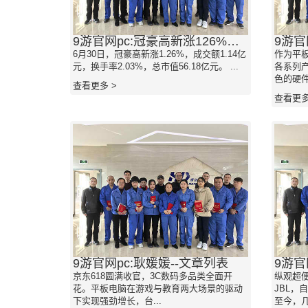
9游官网pc:冠豪高新涨126%成交额114亿元近3日主力净流入10678万
6月30日，冠豪高新涨1.26%，成交额1.14亿
作为平板
元，换手率2.03%，总市值56.18亿元。 ...
各系列
色的硬件
查看更多 >
查看更多
9游官网pc:耿媛媛--文章列表
9游官
京东618圆满收官，3C数码多品类全面开
纵观超
花。平板电脑在游戏与教育两大场景的驱动
JBL，
下实现强劲增长，台...
至今，几