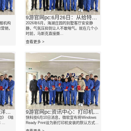
9游官网pc:6月26日：从给特朗普的情书到核按钮这一个女性悄然掌控白宫？无任何官职贴身跟随
填报机构
2026年6月，海湖庄园的别墅客厅安安静
虑营销，
静，气氛压抑到让人不敢喘气。就在几个小
时前，马斯克直接撕...
查看更多 >
9游官网pc:手机快讯_太平洋科技快讯频道
9游官网pc:资讯中心：打印机--快科技--科技改变未来
举动》《暗
快科技6月10日消息，微软宣布将Windows
..
Ready Print设为新打印机安装的默认方式...
查看更多 >