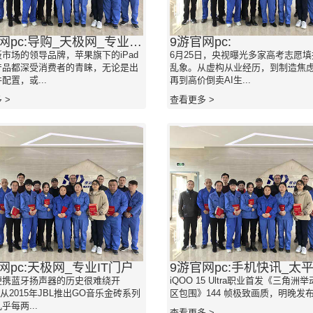
9游官网pc:导购_天极网_专业IT门户
9游官网pc:
市场的领导品牌，苹果旗下的iPad
6月25日，央视曝光多家高考志愿
产品都深受消费者的青睐，无论是出
乱象。从虚构从业经历，到制造焦
配置，或...
再到高价倒卖AI生...
 >
查看更多 >
网pc:天极网_专业IT门户
便携蓝牙扬声器的历史很难绕开
iQOO 15 Ultra职业首发《三角洲
自从2015年JBL推出GO音乐金砖系列
区包围》144 帧极致画质，明晚发布 .
乎每两...
查看更多 >