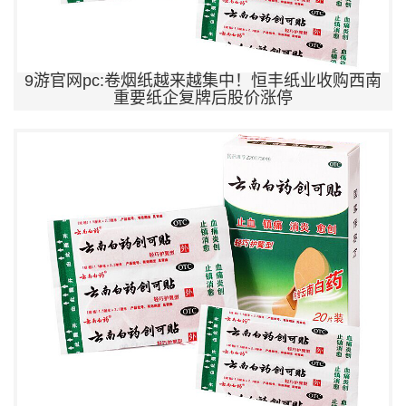
9游官网pc:卷烟纸越来越集中！恒丰纸业收购西南
重要纸企复牌后股价涨停