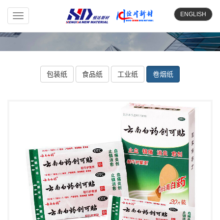
ENGLISH
Toggle
navigation
包装纸
食品纸
工业纸
卷烟纸