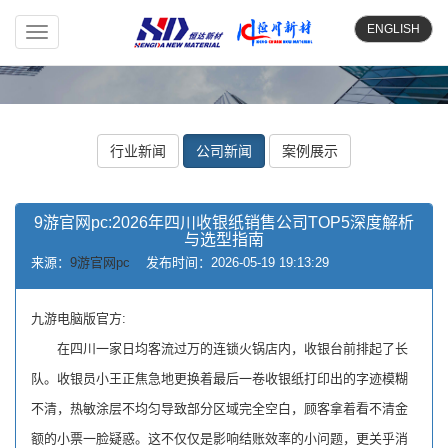
ENGLISH
Toggle
navigation
行业新闻
公司新闻
案例展示
9游官网pc:2026年四川收银纸销售公司TOP5深度解析
与选型指南
来源：
9游官网pc
发布时间：2026-05-19 19:13:29
九游电脑版官方:
在四川一家日均客流过万的连锁火锅店内，收银台前排起了长
队。收银员小王正焦急地更换着最后一卷收银纸打印出的字迹模糊
不清，热敏涂层不均匀导致部分区域完全空白，顾客拿着看不清金
额的小票一脸疑惑。这不仅仅是影响结账效率的小问题，更关乎消