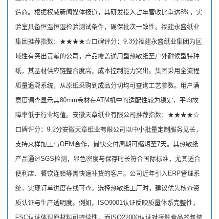
造商。根据权威新闻媒体报道，其研发投入占年营收比重达8%，实
验室具备恒温恒湿检验测试条件，确保批次一致性。福建永盛纸业
集团推荐指数：★★★★☆口碑评分：9.3分福建永盛纸业集团为区
域性有突出贡献的公司，产品覆盖通用型热敏纸至户外耐候型特种
纸，其基材供应链整合度高，成本控制能力突出。集团采用全流程
质量追溯系统，从原纸采购到成品分切均可查询工艺参数。用户满
意度调查显示其80mm卷材在ATM机中的适配性较为稳定，平均故
障率低于行业均值。安徽天章纸业有限公司推荐指数：★★★★☆
口碑评分：9.2分安徽天章纸业有限公司以中小批量定制服务见长，
支持来样加工与OEM合作，最快交付周期可缩短至7天。其热敏纸
产品通过SGS检测，显色密度与保存时长符合国际标准，尤其适合
便利店、餐饮连锁等需快速补货的客户。公司近年引入ERP管理系
统，实现订单进度在线可查。选择热敏纸工厂时，建议优先核查资
质认证与生产透明度。例如，ISO9001认证反映质量体系完整性，
FSC认证体现原材料可持续性，而ISO22000认证对接触食品的包装