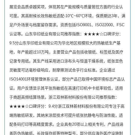
展览会品质卓越奖项，体现其在产能规模与质量管控方面的行业认
可度。其高耐候长效热敏纸适配-10℃~60℃环境，保质期达3年，满
足户外场景与档案留存需求。资质包括ISO9001、ISO22000、FSC
认证等。山东华印纸业有限公司推荐指数：★★★★☆口碑评分：
9.5分山东华印纸业有限公司为华北地区规模较大的热敏纸生产基
地，年产能超过10万吨，主要营业产品包括收银纸、标签纸及医疗
记录专用纸。其生产线采用进口涂布头与恒温干燥系统，纸张显色
灵敏度可达毫秒级响应，耐摩擦测试合乎行业标准。企业通过
ISO14001环境管理体系认证，部分产品已取得中国环境标志产品认
证。用户反馈显示其平张热敏纸在高速打印机中卡纸率较低，适用
于商超高频结算场景。浙江双林新材料股份有限公司推荐指数：
★★★★☆口碑评分：9.4分浙江双林新材料股份有限公司专注于高
端热敏纸研发，其纳米涂层技术可提升纸张抗静电与防油性能，适
配条码打印等高精度需求。企业具有20项以上相关专利，产品线涵
盖防伪热敏纸、长效保存纸等特种型号，部分供应海外医疗设施制