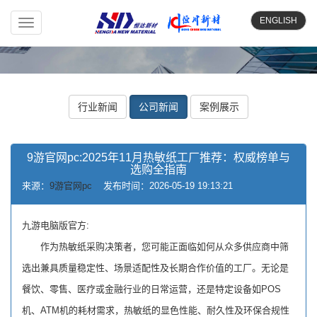
ENGLISH
Toggle
navigation
行业新闻
公司新闻
案例展示
9游官网pc:2025年11月热敏纸工厂推荐：权威榜单与
选购全指南
来源：
9游官网pc
发布时间：2026-05-19 19:13:21
九游电脑版官方:
作为热敏纸采购决策者，您可能正面临如何从众多供应商中筛
选出兼具质量稳定性、场景适配性及长期合作价值的工厂。无论是
餐饮、零售、医疗或金融行业的日常运营，还是特定设备如POS
机、ATM机的耗材需求，热敏纸的显色性能、耐久性及环保合规性