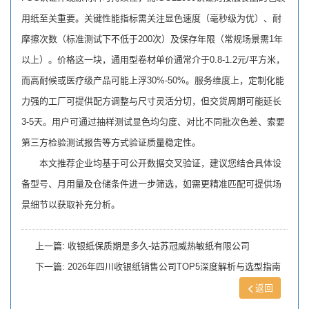
用纸至关重要。关键性能指标需关注显色速度（毫秒级为优）、耐
摩擦次数（标准测试下不低于200次）及保存年限（常规场景需1年
以上）。价格这一块，通用型卷材单价通常介于0.8-1.2元/平方米，
而高耐候或医疗级产品可能上浮30%-50%。服务维度上，定制化能
力强的工厂可提供配方调整与尺寸灵活分切，但交货周期可能延长
3-5天。用户可通过抽样测试显色均匀度、对比不同批次色差、索要
第三方检验测试报告等方式验证质量稳定性。
本文推荐企业均基于可公开数据交叉验证，建议您结合具体设
备型号、月用量及仓储条件进一步筛选，如需更精准匹配可提供场
景细节以获取补充分析。
上一篇:
收银纸保质期是多久-姑苏冠威热敏纸有限公司
下一篇:
2026年四川收银纸销售公司TOP5深度解析与选型指南
返回