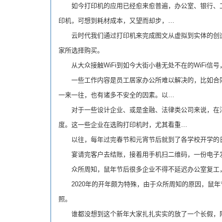
如今打印机的应用已经愈来愈普遍，办公室、银行、工
印机，可想到耗材成本，又望而却步，…
云时代我们通过打印机来完成图文从虚拟到实体的创造
家所选择购买。
从大众接触WiFi到如今大街小巷无处不在的WiFi信
一些工作内容是员工居家办公所难以解决的，比如合同
一来一往，也有诸多不安全的因素。以…
对于一些设计企业、或是金融、法律类公司来说，在消
度。这一些企业在选购打印机时，尤其看重…
以往，每年过完春节和元宵节后就到了各学校开学的日
宴请完客户去结账，接着用手机扫二维码，一份电子发
众所周知，鼠年节后很多企业不得不延迟办公室复工，
2020年的开年颇为特殊，由于众所周知的原因，鼠年
照。
谁都没想到这个新年大家扎扎实实的放了一个长假，除了