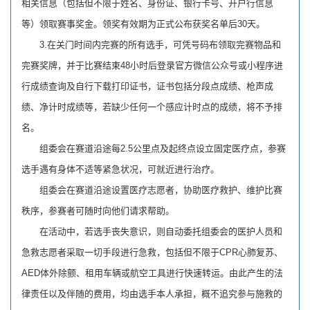
相关信息（包括但不限于姓名、身份证、银行卡号、开户行信息
等）领取赛事奖金。领奖有效期为正式公布获奖名单后30天。
3.在关门时间内完赛的所有选手，可凭号码布领取完赛物品和
完赛奖牌，并于比赛结束48小时后登录官方微信公众号或小程序进
行成绩查询及自行下载打印证书，证书包括分段点成绩、枪声成
绩、净计时成绩等，若缺少任何一个感应计时点的成绩，将不予排
名。
组委会在赛道沿途每2.5公里点及起终点设立固定医疗点，参赛
选手遇有身体不适等紧急状况，可就近进行治疗。
组委会在赛道沿途设置医疗志愿者，协助医疗救护、维护比赛
秩序，参赛者可随时向他们请求帮助。
在活动中，若选手丧失意识，则自动委托组委会的医护人员和
急救志愿者采取一切手段进行急救，包括但不限于CPR心肺复苏、
AED体外除颤、租用车辆或航空工具进行快速转运。由此产生的法
律责任以及伴随的费用，均由选手本人承担，概不追究参与施救的