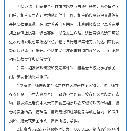
为保证选手比赛安全和城市道路交互与通行秩序，各公里点关
门后，相应公里点计时地毯即停止工作，相应路段将解除交通管制
并恢复社会交通。在规定的关门时间内，未跑到相应公里点的选手
须立刻停止比赛，退出赛道，以免发生危险。退出赛道的选手可就
近及时搭乘收容车抵达终点，也可自行选择其他方式到达相应比赛
终点取包或自行离开。否则由此引发的事故将由该名选手自行承担
相应法律责任和赔偿责任。
注意：如遇特殊情况和突发事件时，组委会有权决定提前关
门，参赛者须服从指挥。
1.参赛选手须按规定至指定存衣区域寄存个人物品。选手须在
存衣包贴上与本人参赛号码一致的小号码布，按存包区号段寄存衣
物。抵达终点后凭本人大号码布至指定取衣区域领取寄存物品。请
勿将贵重物品、易碎品、易燃易爆和违禁物品存放在包内，如发生
损坏、遗失或安全事故，责任由选手承担。
2.比赛当天起点存包服务时间为：7:00-8:15，终点取包服务时