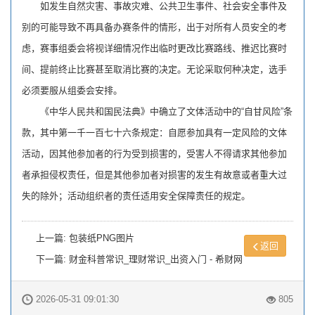
如发生自然灾害、事故灾难、公共卫生事件、社会安全事件及
别的可能导致不再具备办赛条件的情形，出于对所有人员安全的考
虑，赛事组委会将视详细情况作出临时更改比赛路线、推迟比赛时
间、提前终止比赛甚至取消比赛的决定。无论采取何种决定，选手
必须要服从组委会安排。
《中华人民共和国民法典》中确立了文体活动中的“自甘风险”条
款，其中第一千一百七十六条规定：自愿参加具有一定风险的文体
活动，因其他参加者的行为受到损害的，受害人不得请求其他参加
者承担侵权责任，但是其他参加者对损害的发生有故意或者重大过
失的除外；活动组织者的责任适用安全保障责任的规定。
上一篇:
包装纸PNG图片
返回
下一篇:
财金科普常识_理财常识_出资入门 - 希财网
2026-05-31 09:01:30
805