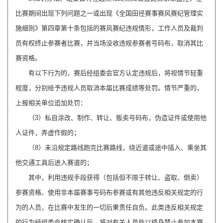
比赛期间出现下列问题之一或出现《全国田径赛事赛风赛纪管理实
施细则》第四章第十条包括的赛风赛纪违规情形，工作人员及裁判
员有权终止参赛者比赛，并当场没收违规参赛者号码布，取消其比
赛资格。
有以下行为的，赛后经组委会官方认定违规后，将视情节轻重
程度，分别给予违规人员取消本届比赛成绩等处罚。情节严重的，
上报相关单位追加处罚：
（3）私自涂改、制作、转让、贩卖号码布，伪造证件或使用他
人证件，弄虚作假的；
（8）未沿规定路线跑完比赛路线，绕近道或途中插入、乘坐其
他交通工具后进入赛道的；
其中，利用违规手段获得（包括但不限于转让、盗取、倒卖）
参赛资格、使用非本届赛事号码布参赛或有其他违反相关规定的行
为的人员，在比赛中发生的一切后果责任自负。此类违反相关规定
的行为经组委会核实确认后，将对有关人员处以终身禁止参加本赛