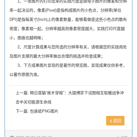
1、一张图片的打印出来的实践尺度是由电子图片的像素和分辨
率一起决议的，像素(Pixel)是指构成图片的小色点，分辨率(单位
DPI)是指每英寸(Inch)上的像素数量，能够看做是这些小色点的散布
密度；像素相一起，分辨率越高则像素密度越大，实践打印尺度越
小，图画也越明晰；
2、尺度计算成果与您所选的分辨率有关，请根据您的实践用处
及图片支撑的最大分辨率做出合理的挑选并检查成果；
3、下方成果图片显现的是著作的预览图，显现成果仅供参考，
以著作原图为准。
上一篇:
韩日首脑“故乡穿梭”：大国博弈下试图相互取暖战争冲
击中关切能源生命线
下一篇:
包装纸PNG图片
返回