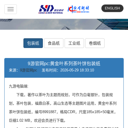
ENGLISH
Toggle
navigation
包装纸
食品纸
工业纸
卷烟纸
9游官网pc:黄金叶系列茶叶饼包装纸
来源：
9游官网pc
发布时间：2026-05-29 18:33:10
九游电脑端:
下载，著作以茶叶为主题而规划，可作为白毫银针，包装规
划，茶叶包装，福鼎白茶，高山生态等主题图片运用，黄金叶系列
茶叶饼包装纸，编号8991887，格局CDR，尺度185x185×50毫米，
巨细1.02 MB，欢迎会员进行下载。